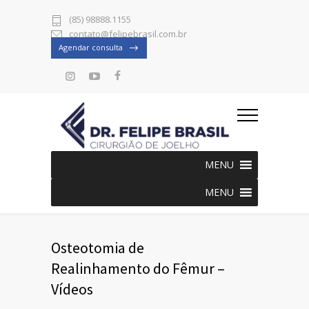
(85) 98888.1155
contato@felipebrasil.com.br
Agendar consulta
MENU
MENU
Osteotomia de
Realinhamento do Fêmur –
Vídeos