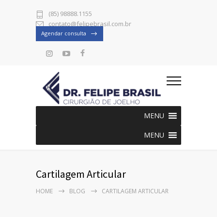
(85) 98888.1155
contato@felipebrasil.com.br
Agendar consulta
MENU
MENU
Cartilagem Articular
HOME
BLOG
CARTILAGEM ARTICULAR