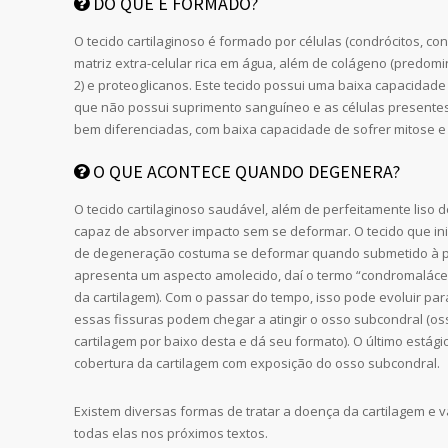
DO QUE É FORMADO?
O tecido cartilaginoso é formado por células (condrócitos, con
matriz extra-celular rica em água, além de colágeno (predom
2) e proteoglicanos. Este tecido possui uma baixa capacidade 
que não possui suprimento sanguíneo e as células presentes
bem diferenciadas, com baixa capacidade de sofrer mitose e 
O QUE ACONTECE QUANDO DEGENERA?
O tecido cartilaginoso saudável, além de perfeitamente liso 
capaz de absorver impacto sem se deformar. O tecido que ini
de degeneração costuma se deformar quando submetido à 
apresenta um aspecto amolecido, daí o termo “condromalác
da cartilagem). Com o passar do tempo, isso pode evoluir par
essas fissuras podem chegar a atingir o osso subcondral (os
cartilagem por baixo desta e dá seu formato). O último estági
cobertura da cartilagem com exposição do osso subcondral.
Existem diversas formas de tratar a doença da cartilagem e
todas elas nos próximos textos.