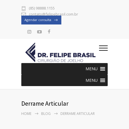
(85) 98888.1155
contato@felipebrasil.com.br
Agendar consulta
MENU
MENU
Derrame Articular
HOME
BLOG
DERRAME ARTICULAR