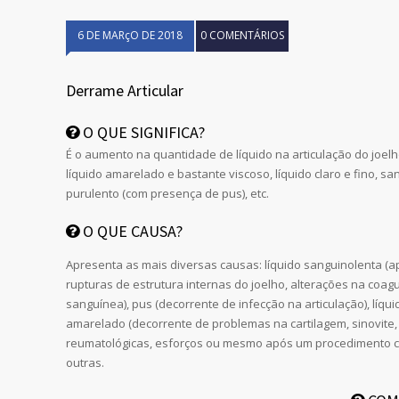
6 DE MARçO DE 2018
0 COMENTÁRIOS
Derrame Articular
O QUE SIGNIFICA?
É o aumento na quantidade de líquido na articulação do joel
líquido amarelado e bastante viscoso, líquido claro e fino, sa
purulento (com presença de pus), etc.
O QUE CAUSA?
Apresenta as mais diversas causas: líquido sanguinolenta (
rupturas de estrutura internas do joelho, alterações na coag
sanguínea), pus (decorrente de infecção na articulação), líqui
amarelado (decorrente de problemas na cartilagem, sinovite
reumatológicas, esforços ou mesmo após um procedimento cir
outras.