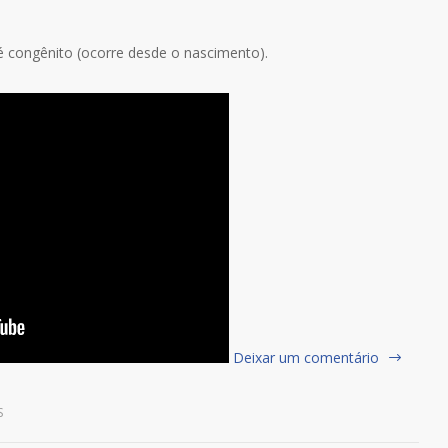
 congênito (ocorre desde o nascimento).
Deixar um comentário
S