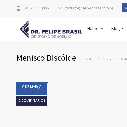
A
(85) 98888.1155
contato@felipebrasil.com.br
Home
Blog
Menisco Discóide
HOME
BLOG
MEN
6 DE MARçO
DE 2018
0 COMENTÁRIOS