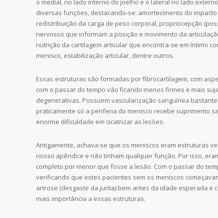
o medial, no lado interno do joelho e o lateral no lado exter
diversas funções, destacando-se: amortecimento do impacto
redistribuição da carga de peso corporal, propriocepção (p
nervosos que informam a posição e movimento da articulação)
nutrição da cartilagem articular que encontra-se em íntimo c
menisco, estabilização articular, dentre outros.
Essas estruturas são formadas por fibrocartilagem, com asp
com o passar do tempo vão ficando menos firmes e mais suje
degenerativas. Possuem vascularização sanguínea bastante 
praticamente só a periferia do menisco recebe suprimento sa
enorme dificuldade em cicatrizar as lesões.
Antigamente, achava-se que os meniscos eram estruturas ves
nosso apêndice e não tinham qualquer função. Por isso, eram
completo por menor que fosse a lesão. Com o passar do temp
verificando que estes pacientes sem os meniscos começava
artrose (desgaste da junta) bem antes da idade esperada e 
mais importância a essas estruturas.