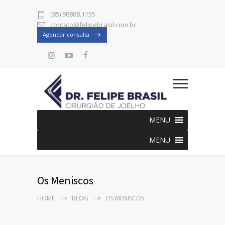
(85) 98888.1155
contato@felipebrasil.com.br
Agendar consulta
MENU
MENU
Os Meniscos
HOME
BLOG
OS MENISCOS