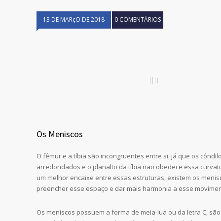
13 DE MARçO DE 2018
0 COMENTÁRIOS
Os Meniscos
O fêmur e a tíbia são incongruentes entre si, já que os côndi
arredondados e o planalto da tíbia não obedece essa curvat
um melhor encaixe entre essas estruturas, existem os menis
preencher esse espaço e dar mais harmonia a esse movimen
Os meniscos possuem a forma de meia-lua ou da letra C, sã