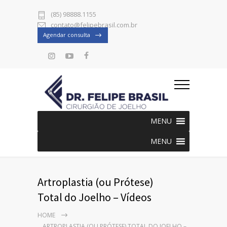
(85) 98888.1155
contato@felipebrasil.com.br
Agendar consulta
MENU
MENU
Artroplastia (ou Prótese)
Total do Joelho – Vídeos
HOME
ARTROPLASTIA (OU PRÓTESE) TOTAL DO JOELHO –