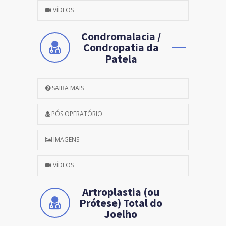
VÍDEOS
Condromalacia /
Condropatia da
Patela
SAIBA MAIS
PÓS OPERATÓRIO
IMAGENS
VÍDEOS
Artroplastia (ou
Prótese) Total do
Joelho